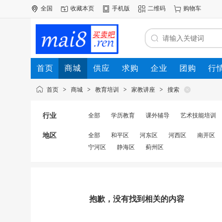
全国
收藏本页
手机版
二维码
购物车
首页
商城
供应
求购
企业
团购
行
首页
>
商城
>
教育培训
>
家教讲座
>
搜索
行业
全部
学历教育
课外辅导
艺术技能培训
地区
全部
和平区
河东区
河西区
南开区
宁河区
静海区
蓟州区
抱歉，没有找到相关的内容