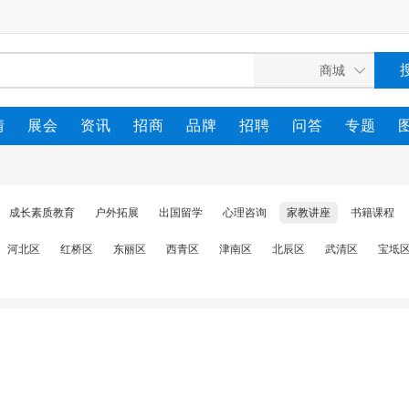
情
展会
资讯
招商
品牌
招聘
问答
专题
成长素质教育
户外拓展
出国留学
心理咨询
家教讲座
书籍课程
河北区
红桥区
东丽区
西青区
津南区
北辰区
武清区
宝坻