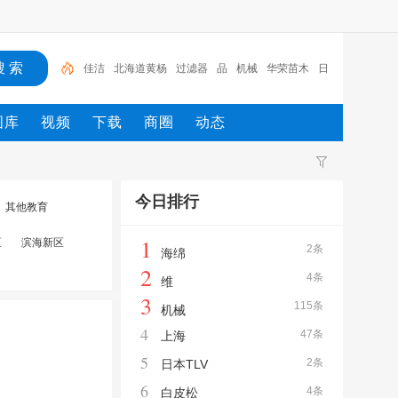
佳洁
北海道黄杨
过滤器
品
机械
华荣苗木
日
本阀天VENN
上海
白皮松
日本TLV
佳洁
图库
视频
下载
商圈
动态
今日排行
其他教育
1
区
滨海新区
2条
海绵
2
4条
维
3
115条
机械
4
47条
上海
5
2条
日本TLV
6
4条
白皮松