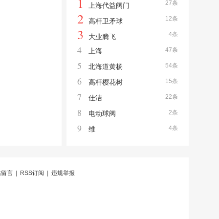
1
27条
上海代益阀门
2
12条
高杆卫矛球
3
4条
大业腾飞
4
47条
上海
5
54条
北海道黄杨
6
15条
高杆樱花树
7
22条
佳洁
8
2条
电动球阀
9
4条
维
站留言
|
RSS订阅
|
违规举报