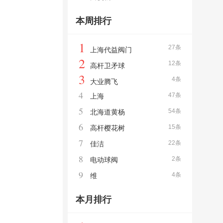
本周排行
1
27条
上海代益阀门
2
12条
高杆卫矛球
3
4条
大业腾飞
4
47条
上海
5
54条
北海道黄杨
6
15条
高杆樱花树
7
22条
佳洁
8
2条
电动球阀
9
4条
维
本月排行